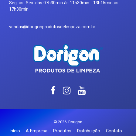
Seg. às Sex. das 07h30min às 11h30min - 13h15min às
17h30min
vendas@dorigonprodutosdelimpeza.com.br
© 2026. Dorigon
Início
A Empresa
Produtos
Distribuição
Contato